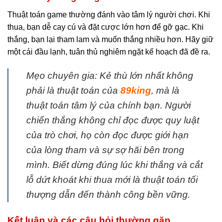
Thuật toán game thường đánh vào tâm lý người chơi. Khi
thua, bạn dễ cay cú và đặt cược lớn hơn để gỡ gạc. Khi
thắng, bạn lại tham lam và muốn thắng nhiều hơn. Hãy giữ
một cái đầu lạnh, tuân thủ nghiêm ngặt kế hoạch đã đề ra.
Mẹo chuyên gia: Kẻ thù lớn nhất không
phải là thuật toán của
89king
, mà là
thuật toán tâm lý của chính bạn. Người
chiến thắng không chỉ đọc được quy luật
của trò chơi, họ còn đọc được giới hạn
của lòng tham và sự sợ hãi bên trong
mình. Biết dừng đúng lúc khi thắng và cắt
lỗ dứt khoát khi thua mới là thuật toán tối
thượng dẫn đến thành công bền vững.
Kết luận và các câu hỏi thường gặp