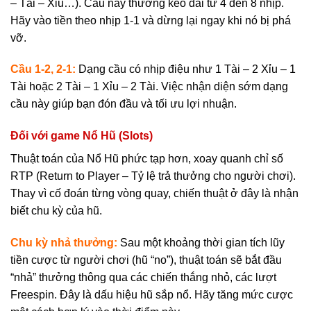
– Tài – Xỉu…). Cầu này thường kéo dài từ 4 đến 8 nhịp.
Hãy vào tiền theo nhịp 1-1 và dừng lại ngay khi nó bị phá
vỡ.
Cầu 1-2, 2-1:
Dạng cầu có nhịp điệu như 1 Tài – 2 Xỉu – 1
Tài hoặc 2 Tài – 1 Xỉu – 2 Tài. Việc nhận diện sớm dạng
cầu này giúp bạn đón đầu và tối ưu lợi nhuận.
Đối với game Nổ Hũ (Slots)
Thuật toán của Nổ Hũ phức tạp hơn, xoay quanh chỉ số
RTP (Return to Player – Tỷ lệ trả thưởng cho người chơi).
Thay vì cố đoán từng vòng quay, chiến thuật ở đây là nhận
biết chu kỳ của hũ.
Chu kỳ nhả thưởng:
Sau một khoảng thời gian tích lũy
tiền cược từ người chơi (hũ “no”), thuật toán sẽ bắt đầu
“nhả” thưởng thông qua các chiến thắng nhỏ, các lượt
Freespin. Đây là dấu hiệu hũ sắp nổ. Hãy tăng mức cược