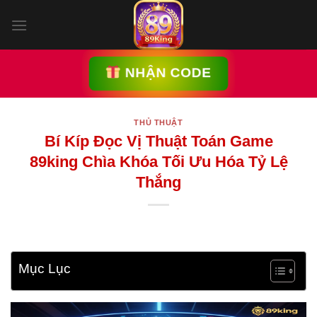
Skip
to
content
NHẬN CODE
THỦ THUẬT
Bí Kíp Đọc Vị Thuật Toán Game
89king Chìa Khóa Tối Ưu Hóa Tỷ Lệ
Thắng
Mục Lục