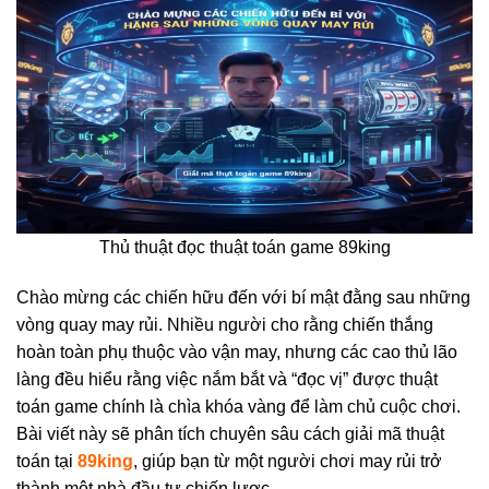
Thủ thuật đọc thuật toán game 89king
Chào mừng các chiến hữu đến với bí mật đằng sau những
vòng quay may rủi. Nhiều người cho rằng chiến thắng
hoàn toàn phụ thuộc vào vận may, nhưng các cao thủ lão
làng đều hiểu rằng việc nắm bắt và “đọc vị” được thuật
toán game chính là chìa khóa vàng để làm chủ cuộc chơi.
Bài viết này sẽ phân tích chuyên sâu cách giải mã thuật
toán tại
89king
, giúp bạn từ một người chơi may rủi trở
thành một nhà đầu tư chiến lược.