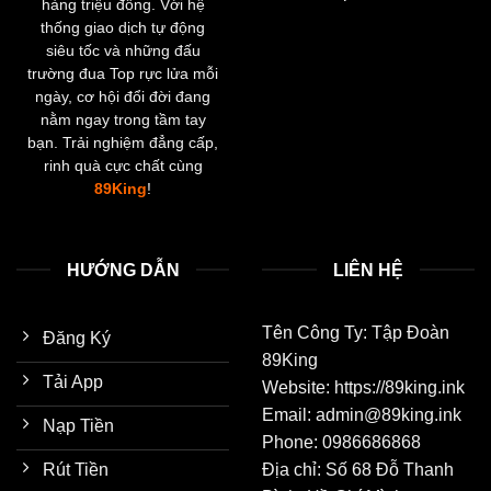
hàng triệu đồng. Với hệ
thống giao dịch tự động
siêu tốc và những đấu
trường đua Top rực lửa mỗi
ngày, cơ hội đổi đời đang
nằm ngay trong tầm tay
bạn. Trải nghiệm đẳng cấp,
rinh quà cực chất cùng
89King
!
HƯỚNG DẪN
LIÊN HỆ
Tên Công Ty: Tập Đoàn
Đăng Ký
89King
Tải App
Website: https://89king.ink
Email:
admin@89king.ink
Nạp Tiền
Phone: 0986686868
Rút Tiền
Địa chỉ: Số 68 Đỗ Thanh