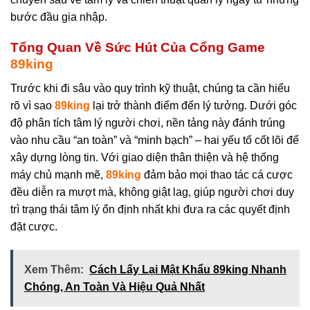
bước đầu gia nhập.
Tổng Quan Về Sức Hút Của Cổng Game
89king
Trước khi đi sâu vào quy trình kỹ thuật, chúng ta cần hiểu
rõ vì sao
89king
lại trở thành điểm đến lý tưởng. Dưới góc
độ phân tích tâm lý người chơi, nền tảng này đánh trúng
vào nhu cầu “an toàn” và “minh bạch” – hai yếu tố cốt lõi để
xây dựng lòng tin. Với giao diện thân thiện và hệ thống
máy chủ mạnh mẽ,
89king
đảm bảo mọi thao tác cá cược
đều diễn ra mượt mà, không giật lag, giúp người chơi duy
trì trạng thái tâm lý ổn định nhất khi đưa ra các quyết định
đặt cược.
Xem Thêm:
Cách Lấy Lại Mật Khẩu 89king Nhanh
Chóng, An Toàn Và Hiệu Quả Nhất