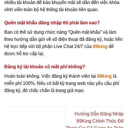
nhiều tài khoản để bào khuyến mãi sẽ dẫn đến việc khóa
vĩnh viễn toàn bộ hệ thống tài khoản liên quan.
Quên mật khẩu đăng nhập thì phải làm sao?
Bạn có thể sử dụng chức năng “Quên mật khẩu” và làm
theo hướng dẫn gửi về số điện thoại đã đăng ký, hoặc liên
hệ trực tiếp với bộ phận Live Chat 24/7 của
89king
để
được hỗ trợ cấp lại.
Đăng ký tài khoản có mất phí không?
Hoàn toàn không. Việc đăng ký thành viên tại
89king
là
miễn phí 100%. Nếu có bất kỳ trang web nào yêu cầu phí
đăng ký, đó chắc chắn là trang giả mạo.
Hướng Dẫn Đăng Nhập
89King Chính Thức Để