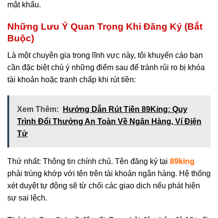
mật khẩu.
Những Lưu Ý Quan Trọng Khi Đăng Ký (Bắt
Buộc)
Là một chuyên gia trong lĩnh vực này, tôi khuyến cáo bạn
cần đặc biệt chú ý những điểm sau để tránh rủi ro bị khóa
tài khoản hoặc tranh chấp khi rút tiền:
Xem Thêm:
Hướng Dẫn Rút Tiền 89King: Quy
Trình Đổi Thưởng An Toàn Về Ngân Hàng, Ví Điện
Tử
Thứ nhất: Thông tin chính chủ. Tên đăng ký tại
89king
phải trùng khớp với tên trên tài khoản ngân hàng. Hệ thống
xét duyệt tự động sẽ từ chối các giao dịch nếu phát hiện
sự sai lệch.