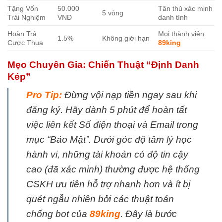
Tặng Vốn
50.000
Tân thủ xác minh
5 vòng
Trải Nghiệm
VNĐ
danh tính
Hoàn Trả
Mọi thành viên
1.5%
Không giới hạn
Cược Thua
89king
Mẹo Chuyên Gia: Chiến Thuật “Định Danh
Kép”
Pro Tip:
Đừng vội nạp tiền ngay sau khi
đăng ký. Hãy dành 5 phút để hoàn tất
việc liên kết Số điện thoại và Email trong
mục “Bảo Mật”. Dưới góc độ tâm lý học
hành vi, những tài khoản có độ tin cậy
cao (đã xác minh) thường được hệ thống
CSKH ưu tiên hỗ trợ nhanh hơn và ít bị
quét ngẫu nhiên bởi các thuật toán
chống bot của
89king
. Đây là bước