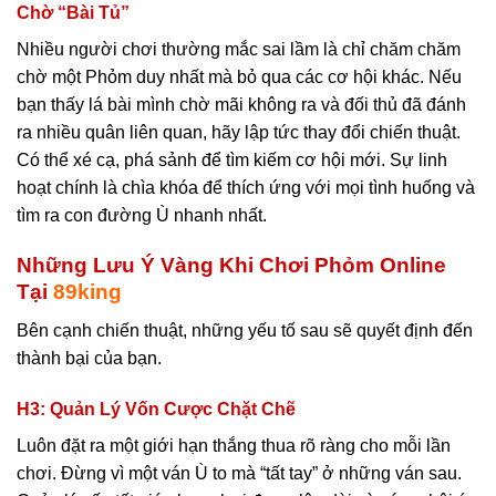
Chờ “Bài Tủ”
Nhiều người chơi thường mắc sai lầm là chỉ chăm chăm
chờ một Phỏm duy nhất mà bỏ qua các cơ hội khác. Nếu
bạn thấy lá bài mình chờ mãi không ra và đối thủ đã đánh
ra nhiều quân liên quan, hãy lập tức thay đổi chiến thuật.
Có thể xé cạ, phá sảnh để tìm kiếm cơ hội mới. Sự linh
hoạt chính là chìa khóa để thích ứng với mọi tình huống và
tìm ra con đường Ù nhanh nhất.
Những Lưu Ý Vàng Khi Chơi Phỏm Online
Tại
89king
Bên cạnh chiến thuật, những yếu tố sau sẽ quyết định đến
thành bại của bạn.
H3: Quản Lý Vốn Cược Chặt Chẽ
Luôn đặt ra một giới hạn thắng thua rõ ràng cho mỗi lần
chơi. Đừng vì một ván Ù to mà “tất tay” ở những ván sau.