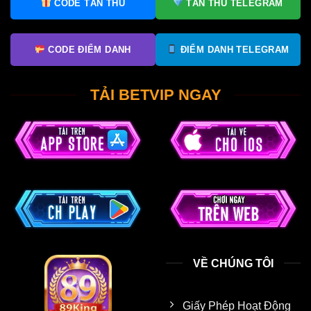
CODE TÂN THỦ
TÂN THỦ TELEGRAM
CODE ĐIỂM DANH
ĐIỂM DANH TELEGRAM
TẢI BETVIP NGAY
VỀ CHÚNG TÔI
Giấy Phép Hoạt Động