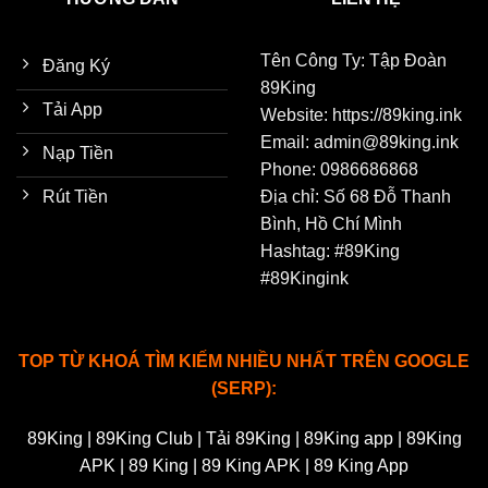
Tên Công Ty: Tập Đoàn
Đăng Ký
89King
Tải App
Website: https://89king.ink
Email:
admin@89king.ink
Nạp Tiền
Phone: 0986686868
Rút Tiền
Địa chỉ: Số 68 Đỗ Thanh
Bình, Hồ Chí Mình
Hashtag: #89King
#89Kingink
TOP TỪ KHOÁ TÌM KIẾM NHIỀU NHẤT TRÊN GOOGLE
(SERP):
89King | 89King Club | Tải 89King | 89King app | 89King
APK | 89 King | 89 King APK | 89 King App