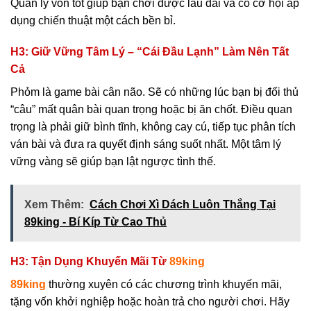
Quản lý vốn tốt giúp bạn chơi được lâu dài và có cơ hội áp
dụng chiến thuật một cách bền bỉ.
H3: Giữ Vững Tâm Lý – “Cái Đầu Lạnh” Làm Nên Tất
Cả
Phỏm là game bài cân não. Sẽ có những lúc bạn bị đối thủ
“câu” mất quân bài quan trọng hoặc bị ăn chốt. Điều quan
trọng là phải giữ bình tĩnh, không cay cú, tiếp tục phân tích
ván bài và đưa ra quyết định sáng suốt nhất. Một tâm lý
vững vàng sẽ giúp bạn lật ngược tình thế.
Xem Thêm:
Cách Chơi Xì Dách Luôn Thắng Tại
89king - Bí Kíp Từ Cao Thủ
H3: Tận Dụng Khuyến Mãi Từ
89king
89king
thường xuyên có các chương trình khuyến mãi,
tặng vốn khởi nghiệp hoặc hoàn trả cho người chơi. Hãy