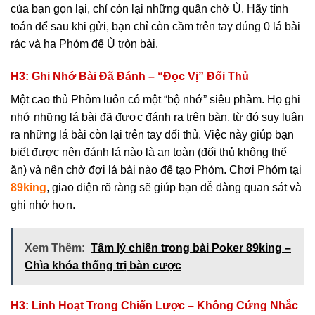
của bạn gọn lại, chỉ còn lại những quân chờ Ù. Hãy tính
toán để sau khi gửi, bạn chỉ còn cầm trên tay đúng 0 lá bài
rác và hạ Phỏm để Ù tròn bài.
H3: Ghi Nhớ Bài Đã Đánh – “Đọc Vị” Đối Thủ
Một cao thủ Phỏm luôn có một “bộ nhớ” siêu phàm. Họ ghi
nhớ những lá bài đã được đánh ra trên bàn, từ đó suy luận
ra những lá bài còn lại trên tay đối thủ. Việc này giúp bạn
biết được nên đánh lá nào là an toàn (đối thủ không thể
ăn) và nên chờ đợi lá bài nào để tạo Phỏm. Chơi Phỏm tại
89king
, giao diện rõ ràng sẽ giúp bạn dễ dàng quan sát và
ghi nhớ hơn.
Xem Thêm:
Tâm lý chiến trong bài Poker 89king –
Chìa khóa thống trị bàn cược
H3: Linh Hoạt Trong Chiến Lược – Không Cứng Nhắc