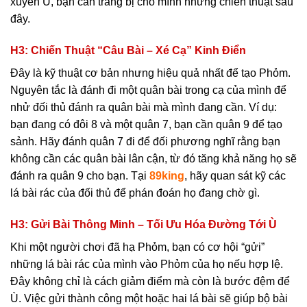
xuyên Ù, bạn cần trang bị cho mình những chiến thuật sau
đây.
H3: Chiến Thuật “Câu Bài – Xé Cạ” Kinh Điển
Đây là kỹ thuật cơ bản nhưng hiệu quả nhất để tạo Phỏm.
Nguyên tắc là đánh đi một quân bài trong cạ của mình để
nhử đối thủ đánh ra quân bài mà mình đang cần. Ví dụ:
bạn đang có đôi 8 và một quân 7, bạn cần quân 9 để tạo
sảnh. Hãy đánh quân 7 đi để đối phương nghĩ rằng bạn
không cần các quân bài lân cận, từ đó tăng khả năng họ sẽ
đánh ra quân 9 cho bạn. Tại
89king
, hãy quan sát kỹ các
lá bài rác của đối thủ để phán đoán họ đang chờ gì.
H3: Gửi Bài Thông Minh – Tối Ưu Hóa Đường Tới Ù
Khi một người chơi đã hạ Phỏm, bạn có cơ hội “gửi”
những lá bài rác của mình vào Phỏm của họ nếu hợp lệ.
Đây không chỉ là cách giảm điểm mà còn là bước đệm để
Ù. Việc gửi thành công một hoặc hai lá bài sẽ giúp bộ bài