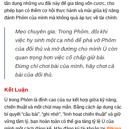
tận dụng những ưu đãi này để gia tăng vốn cược, cho
phép bạn có thêm cơ hội thực hành và mài giũa kỹ năng
đánh Phỏm của mình mà không quá áp lực về tài chính.
Mẹo chuyên gia: Trong Phỏm, đôi khi
việc hy sinh một cạ nhỏ để phá vỡ Phỏm
của đối thủ và mở đường cho mình Ù còn
quan trọng hơn việc cố chấp giữ bài.
Đừng chỉ chơi bài của mình, hãy chơi cả
bài của đối thủ.
Kết Luận
Ù trong Phỏm là đỉnh cao của sự kết hợp giữa kỹ năng,
chiến thuật và một chút may mắn. Bằng cách áp dụng các
bí quyết “câu bài”, “ghi nhớ”, “linh hoạt chiến thuật” và giữ
vững tâm lý, bạn hoàn toàn có thể gia tăng tỷ lệ Ù của
mình một cách đáng kể. Hãy đăng ký tài khoản tại
89king