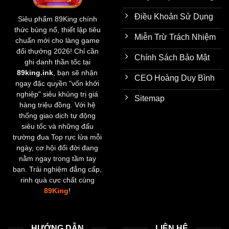
Điều Khoản Sử Dụng
Siêu phẩm
89King
chính
thức bùng nổ, thiết lập tiêu
Miễn Trừ Trách Nhiệm
chuẩn mới cho làng game
đổi thưởng 2026! Chỉ cần
Chính Sách Bảo Mật
ghi danh thần tốc tại
89king.ink
, bạn sẽ nhận
CEO Hoàng Duy Bình
ngay đặc quyền "vốn khởi
nghiệp" siêu khủng trị giá
Sitemap
hàng triệu đồng. Với hệ
thống giao dịch tự động
siêu tốc và những đấu
trường đua Top rực lửa mỗi
ngày, cơ hội đổi đời đang
nằm ngay trong tầm tay
bạn. Trải nghiệm đẳng cấp,
rinh quà cực chất cùng
89King
!
HƯỚNG DẪN
LIÊN HỆ