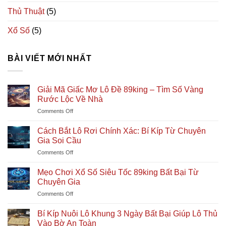
Thủ Thuật
(5)
Xổ Số
(5)
BÀI VIẾT MỚI NHẤT
Giải Mã Giấc Mơ Lô Đề 89king – Tìm Số Vàng
Rước Lộc Về Nhà
on
Comments Off
Giải
Mã
Cách Bắt Lô Rơi Chính Xác: Bí Kíp Từ Chuyên
Giấc
Gia Soi Cầu
Mơ
on
Comments Off
Lô
Cách
Đề
Bắt
89king
Mẹo Chơi Xổ Số Siêu Tốc 89king Bất Bại Từ
Lô
–
Chuyên Gia
Rơi
Tìm
on
Comments Off
Chính
Số
Mẹo
Xác:
Vàng
Chơi
Bí
Bí Kíp Nuôi Lô Khung 3 Ngày Bất Bại Giúp Lô Thủ
Rước
Xổ
Kíp
Vào Bờ An Toàn
Lộc