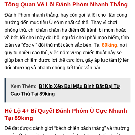
Tổng Quan Về Lối Đánh Phỏm Nhanh Thắng
Đánh Phỏm nhanh thắng, hay còn gọi là lối chơi tấn công
hướng đến mục tiêu Ù sớm nhất có thể. Thay vì chơi
phòng thủ, chỉ chăm chăm hạ điểm để tránh bị móm hoặc
về bét, lối chơi này đòi hỏi người chơi phải mạo hiểm, tính
toán và “đọc vị” đối thủ một cách sắc bén. Tại
89king
, nơi
quy tụ nhiều cao thủ, việc nắm vững chiến thuật này sẽ
giúp bạn chiếm được lợi thế cực lớn, gây áp lực tâm lý lên
đối phương và nhanh chóng kết thúc ván bài.
Xem Thêm:
Bí Kíp Xếp Bài Mậu Binh Bất Bại Từ
Cao Thủ Tại 89king
Hé Lộ 4+ Bí Quyết Đánh Phỏm Ù Cực Nhanh
Tại 89king
Để đạt được cảnh giới “bách chiến bách thắng” và thường