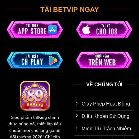
TẢI BETVIP NGAY
VỀ CHÚNG TÔI
Giấy Phép Hoạt Động
Điều Khoản Sử Dụng
Siêu phẩm
89King
chính
thức bùng nổ, thiết lập tiêu
Miễn Trừ Trách Nhiệm
chuẩn mới cho làng game
đổi thưởng 2026! Chỉ cần