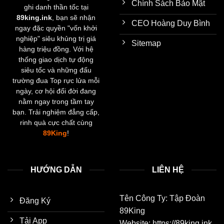
Chính Sách Bảo Mật
ghi danh thần tốc tại
89king.ink
, bạn sẽ nhận
CEO Hoàng Duy Bình
ngay đặc quyền "vốn khởi
nghiệp" siêu khủng trị giá
Sitemap
hàng triệu đồng. Với hệ
thống giao dịch tự động
siêu tốc và những đấu
trường đua Top rực lửa mỗi
ngày, cơ hội đổi đời đang
nằm ngay trong tầm tay
bạn. Trải nghiệm đẳng cấp,
rinh quà cực chất cùng
89King
!
HƯỚNG DẪN
LIÊN HỆ
Tên Công Ty: Tập Đoàn
Đăng Ký
89King
Tải App
Website: https://89king.ink