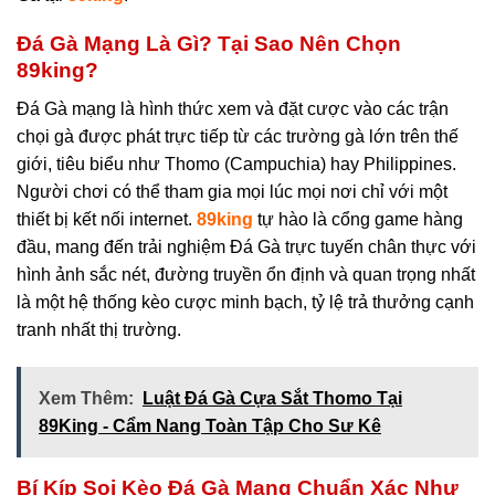
Đá Gà Mạng Là Gì? Tại Sao Nên Chọn
89king?
Đá Gà mạng là hình thức xem và đặt cược vào các trận
chọi gà được phát trực tiếp từ các trường gà lớn trên thế
giới, tiêu biểu như Thomo (Campuchia) hay Philippines.
Người chơi có thể tham gia mọi lúc mọi nơi chỉ với một
thiết bị kết nối internet.
89king
tự hào là cổng game hàng
đầu, mang đến trải nghiệm Đá Gà trực tuyến chân thực với
hình ảnh sắc nét, đường truyền ổn định và quan trọng nhất
là một hệ thống kèo cược minh bạch, tỷ lệ trả thưởng cạnh
tranh nhất thị trường.
Xem Thêm:
Luật Đá Gà Cựa Sắt Thomo Tại
89King - Cẩm Nang Toàn Tập Cho Sư Kê
Bí Kíp Soi Kèo Đá Gà Mạng Chuẩn Xác Như