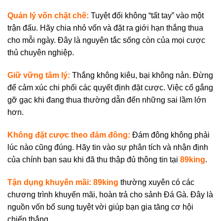
Quản lý vốn chặt chẽ:
Tuyệt đối không “tất tay” vào một
trận đấu. Hãy chia nhỏ vốn và đặt ra giới hạn thắng thua
cho mỗi ngày. Đây là nguyên tắc sống còn của mọi cược
thủ chuyên nghiệp.
Giữ vững tâm lý:
Thắng không kiêu, bại không nản. Đừng
để cảm xúc chi phối các quyết định đặt cược. Việc cố gắng
gỡ gạc khi đang thua thường dẫn đến những sai lầm lớn
hơn.
Không đặt cược theo đám đông:
Đám đông không phải
lúc nào cũng đúng. Hãy tin vào sự phân tích và nhận định
của chính bạn sau khi đã thu thập đủ thông tin tại
89king
.
Tận dụng khuyến mãi:
89king
thường xuyên có các
chương trình khuyến mãi, hoàn trả cho sảnh Đá Gà. Đây là
nguồn vốn bổ sung tuyệt vời giúp bạn gia tăng cơ hội
chiến thắng.