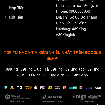
Email:
admin@89king.ink
Nạp Tiền
Phone: 0986686868
Rút Tiền
Địa chỉ: Số 68 Đỗ Thanh
Bình, Hồ Chí Mình
Hashtag: #89King
#89Kingink
TOP TỪ KHOÁ TÌM KIẾM NHIỀU NHẤT TRÊN GOOGLE
(SERP):
89King | 89King Club | Tải 89King | 89King app | 89King
APK | 89 King | 89 King APK | 89 King App