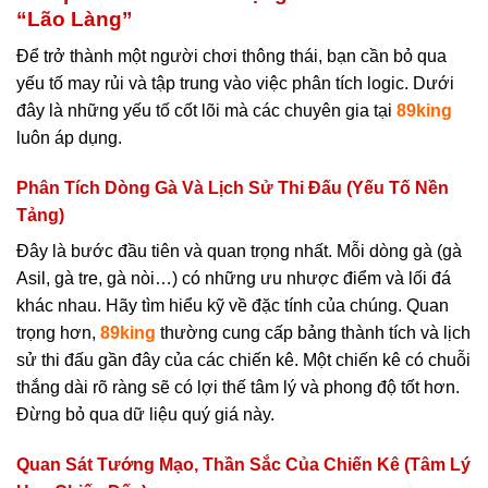
“Lão Làng”
Để trở thành một người chơi thông thái, bạn cần bỏ qua
yếu tố may rủi và tập trung vào việc phân tích logic. Dưới
đây là những yếu tố cốt lõi mà các chuyên gia tại
89king
luôn áp dụng.
Phân Tích Dòng Gà Và Lịch Sử Thi Đấu (Yếu Tố Nền
Tảng)
Đây là bước đầu tiên và quan trọng nhất. Mỗi dòng gà (gà
Asil, gà tre, gà nòi…) có những ưu nhược điểm và lối đá
khác nhau. Hãy tìm hiểu kỹ về đặc tính của chúng. Quan
trọng hơn,
89king
thường cung cấp bảng thành tích và lịch
sử thi đấu gần đây của các chiến kê. Một chiến kê có chuỗi
thắng dài rõ ràng sẽ có lợi thế tâm lý và phong độ tốt hơn.
Đừng bỏ qua dữ liệu quý giá này.
Quan Sát Tướng Mạo, Thần Sắc Của Chiến Kê (Tâm Lý